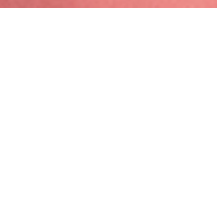
LE COACHING
Aujourd’hui, qui n’est pas à l’abri du stress, de la fatigue, d’un
ras-le-bol pour telle ou telle raison ? Qui n’est pas face à un
problème qui semblent insurmontable ? Qui n’a pas un
objectif en tête mais ne sait ni par où ni par quoi
commencer ? Dès lors, il est devenu une pratique courante
que de recourir au coaching, parce que les résultats sont
satisfaisants et concrets quand ils ne sont pas juste waouh.
Selon Vincent Lenhardt, psychothérapeute, didacticien et
coach, reconnu pour avoir introduit le coaching en France en